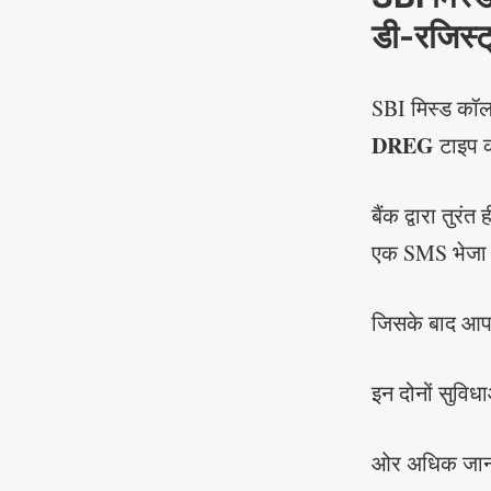
डी-रजिस्ट्
SBI मिस्ड कॉल/
DREG
टाइप 
बैंक द्वारा तु
एक SMS भेजा द
जिसके बाद आप 
इन दोनों सुविध
ओर अधिक जानका