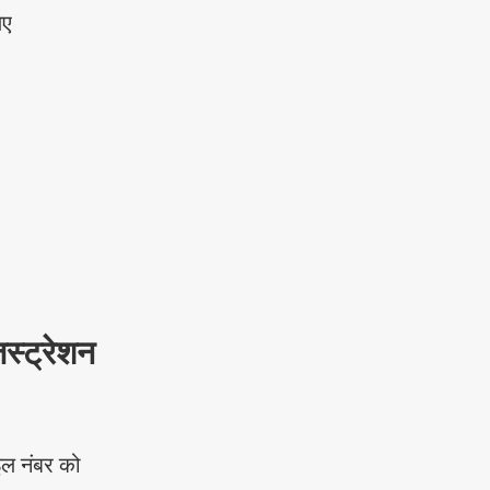
िए
्ट्रेशन
इल नंबर को