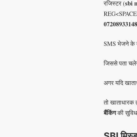
sbi 
रजिस्टर (
REG<SPACE>
0720893314
SMS भेजने के 
जिससे पता चले
अगर यदि खात
तो खाताधारक तुर
बैंकिंग
की सुविध
SBI मिस्