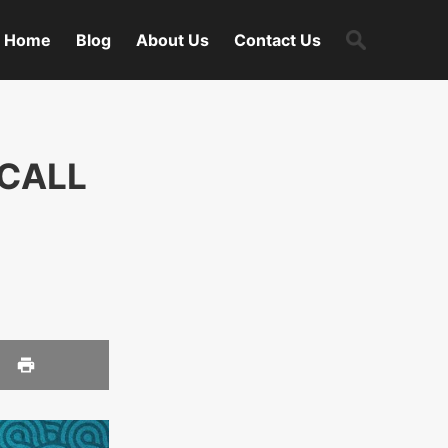
Search
Home
Blog
About Us
Contact Us
for:
D CALL