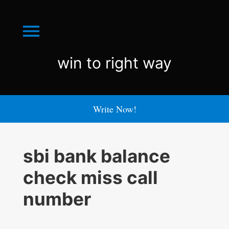
Menu
win
win to right way
to
right
Write Now!
way
sbi bank balance
check miss call
number