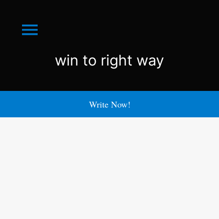
Menu
win
win to right way
to
right
Write Now!
way