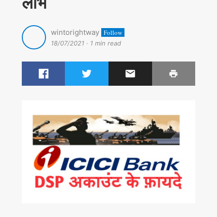
लाभ
wintorightway
Follow
18/07/2021
·
1 min read