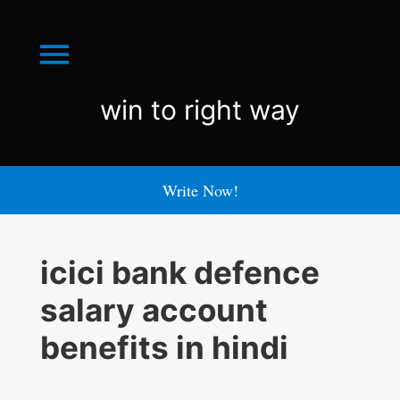
Menu
win
win to right way
to
right
Write Now!
way
icici bank defence
salary account
benefits in hindi