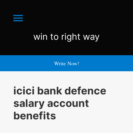
Menu
win
win to right way
to
right
Write Now!
way
icici bank defence
salary account
benefits