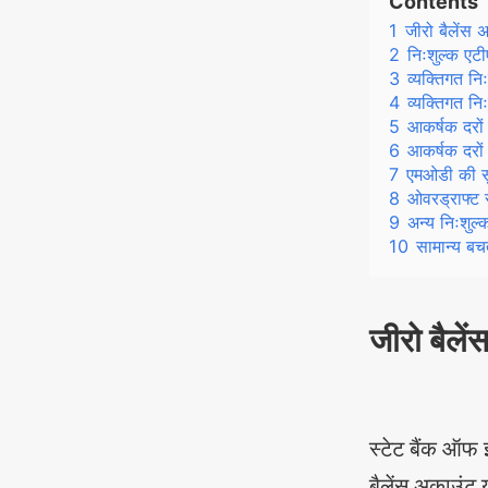
Contents
1
जीरो बैलेंस 
2
निःशुल्क एट
3
व्यक्तिगत निः
4
व्यक्तिगत निः
5
आकर्षक दरों
6
आकर्षक दरों
7
एमओडी की स
8
ओवरड्राफ्ट 
9
अन्य निःशुल्
10
सामान्य बच
जीरो बैले
स्टेट बैंक ऑफ 
बैलेंस अकाउंट 