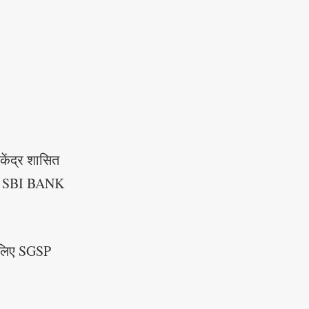
केंद्र शासित
यानि SBI BANK
िए लिए SGSP