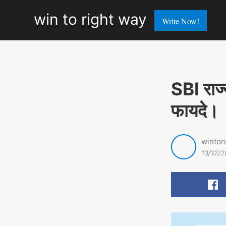
win
win to right way
Write Now!
to
right
way
SBI राज
फायदे।
wintor
13/12/2