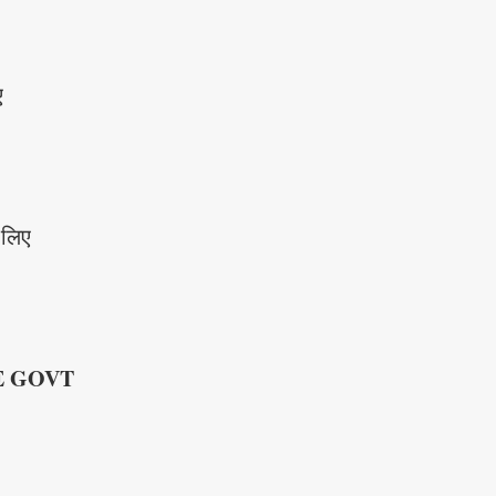
ए
 लिए
E GOVT