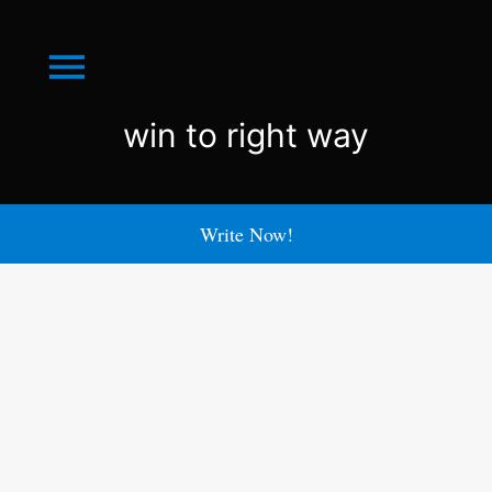
Menu
win
win to right way
to
right
Write Now!
way