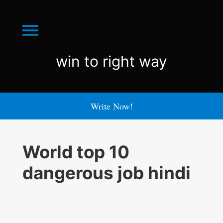
Menu
win
win to right way
to
right
Write Now!
way
World top 10
dangerous job hindi