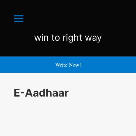
Menu
win
win to right way
to
right
Write Now!
way
E-Aadhaar