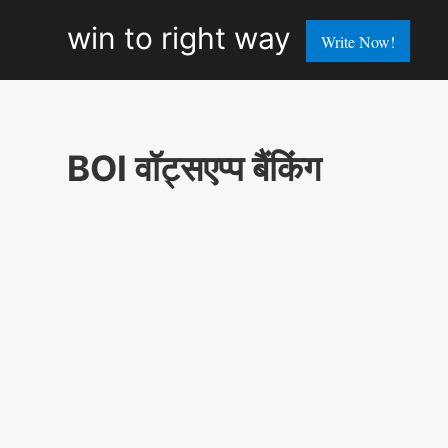
win
win to right way
Write Now!
to
right
way
BOI वॉट्सएप्प बैंकिंग