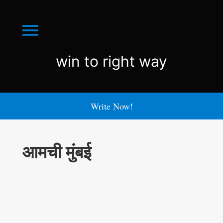
Menu
win
win to right way
to
right
Write Now!
way
आमची मुंबई