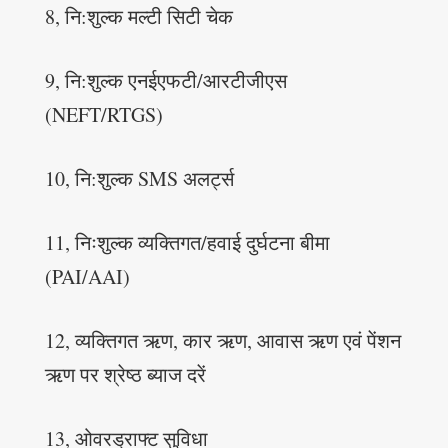
8, नि:शुल्क मल्टी सिटी चेक
9, नि:शुल्क एनईएफटी/आरटीजीएस
(NEFT/RTGS)
10, नि:शुल्क SMS अलर्ट्स
11, निःशुल्क व्यक्तिगत/हवाई दुर्घटना बीमा
(PAI/AAI)
12, व्यक्तिगत ऋण, कार ऋण, आवास ऋण एवं पेंशन
ऋण पर श्रेष्ठ ब्याज दरें
13, ओवरड्राफ्ट सुविधा