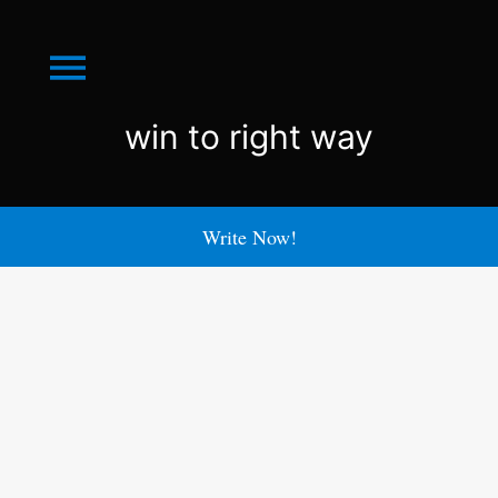
Menu
win
win to right way
to
right
Write Now!
way