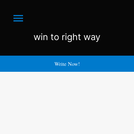
Menu
win
win to right way
to
right
Write Now!
way