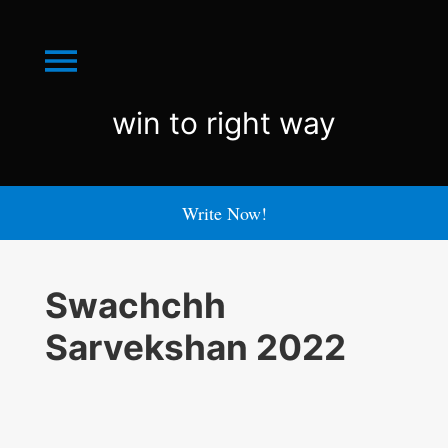
Menu
win
win to right way
to
right
Write Now!
way
Swachchh
Sarvekshan 2022