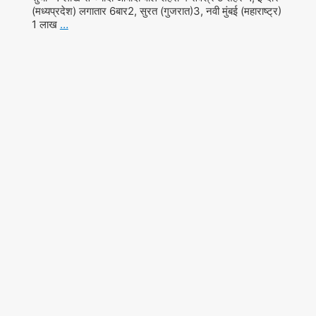
(मध्यप्रदेश) लगातार 6बार2, सुरत (गुजरात)3, नवी मुंबई (महाराष्ट्र)
1 लाख
…