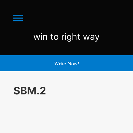
Menu
win
win to right way
to
right
Write Now!
way
SBM.2