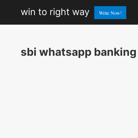
win
win to right way
Write Now!
to
right
way
sbi whatsapp banking