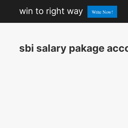
win
win to right way
Write Now!
to
right
way
sbi salary pakage acc