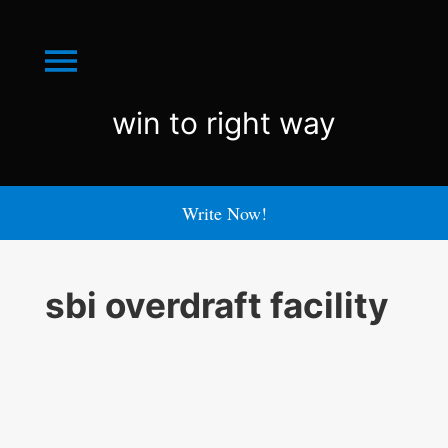
Menu
win
win to right way
to
right
Write Now!
way
sbi overdraft facility