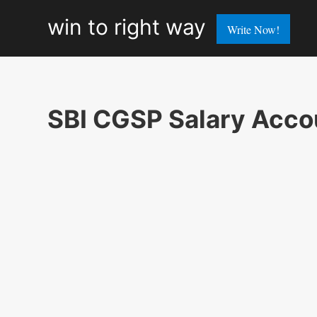
win
win to right way
Write Now!
to
right
way
SBI CGSP Salary Acco