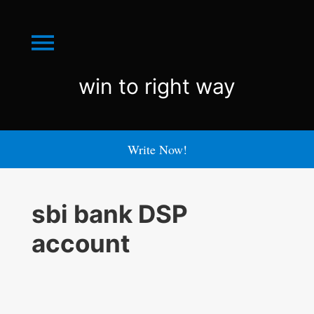
Menu
win
win to right way
to
right
Write Now!
way
sbi bank DSP
account