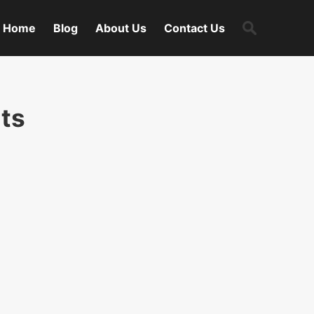
Search
Home
Blog
About Us
Contact Us
for:
its