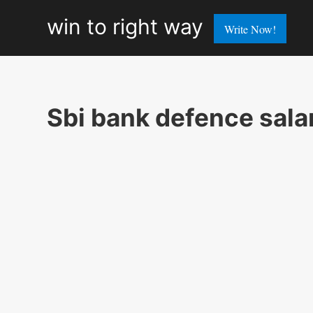
win
win to right way
Write Now!
to
right
way
Sbi bank defence sala