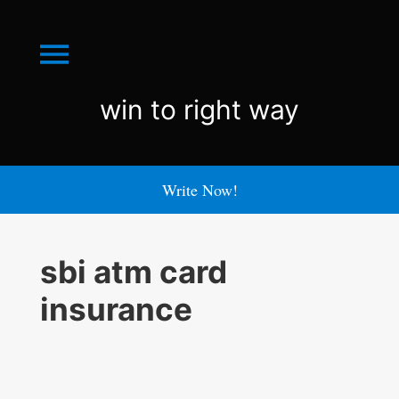
Menu
win
win to right way
to
right
Write Now!
way
sbi atm card
insurance