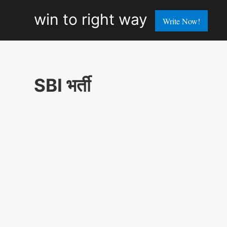
win
win to right way
Write Now!
to
right
way
SBI भर्ती