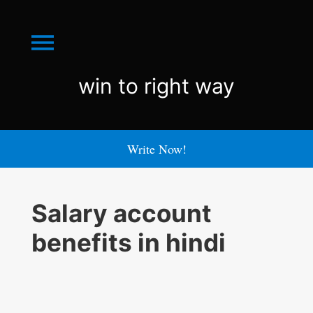
Menu
win
win to right way
to
right
Write Now!
way
Salary account
benefits in hindi