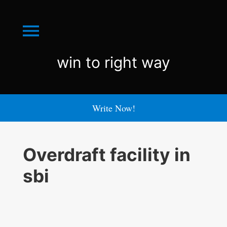
Menu
win
win to right way
to
right
Write Now!
way
Overdraft facility in
sbi