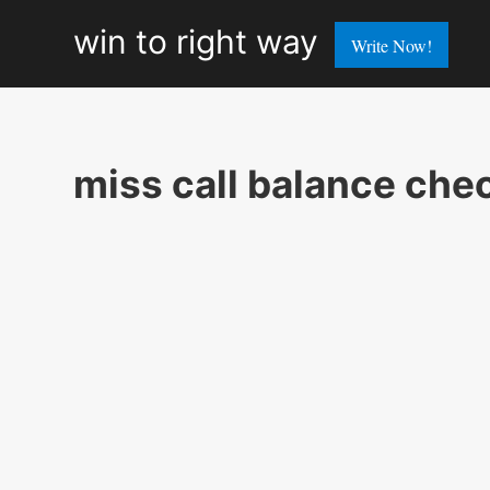
win
win to right way
Write Now!
to
right
way
miss call balance che