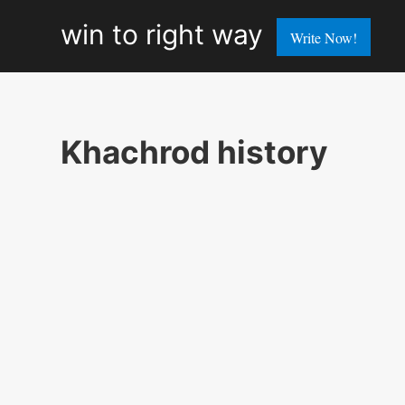
win
win to right way
Write Now!
to
right
way
Khachrod history