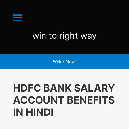
Menu
win
win to right way
to
right
Write Now!
way
HDFC BANK SALARY
ACCOUNT BENEFITS
IN HINDI