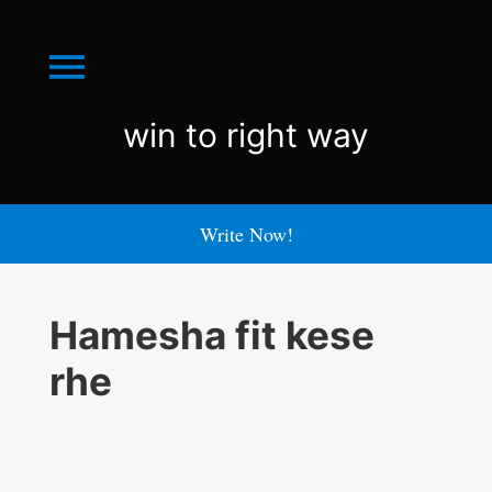
Menu
win
win to right way
to
right
Write Now!
way
Hamesha fit kese
rhe