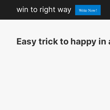
win
win to right way
Write Now!
to
right
way
Easy trick to happy in 