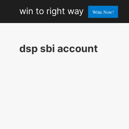
win
win to right way
Write Now!
to
right
way
dsp sbi account