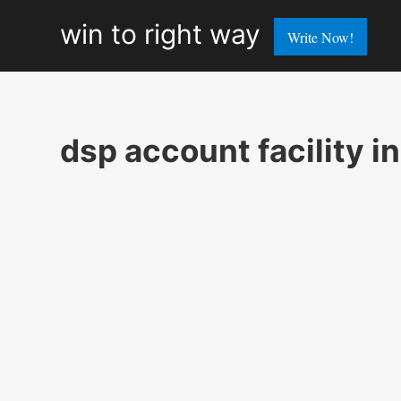
win
win to right way
Write Now!
to
right
way
dsp account facility in