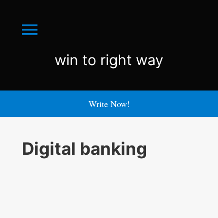
Menu
win
win to right way
to
right
Write Now!
way
Digital banking