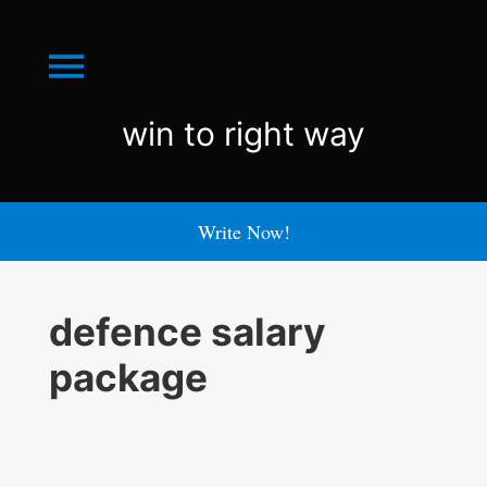
Menu
win
win to right way
to
right
Write Now!
way
defence salary
package