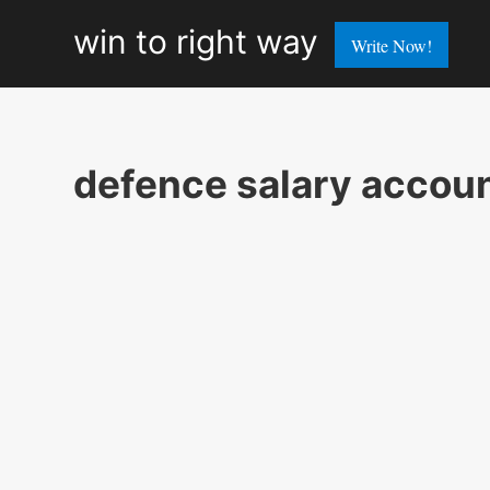
win
win to right way
Write Now!
to
right
way
defence salary accoun