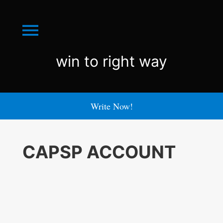
Menu
win
win to right way
to
right
Write Now!
way
CAPSP ACCOUNT