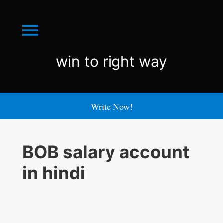
Menu
win
win to right way
to
right
Write Now!
way
BOB salary account
in hindi