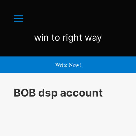
Menu
win
win to right way
to
right
Write Now!
way
BOB dsp account