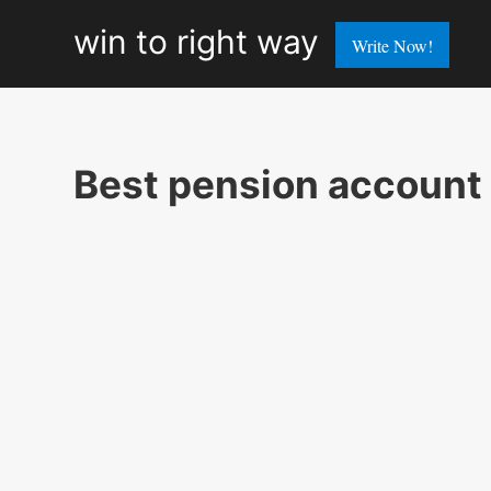
win
win to right way
Write Now!
to
right
way
Best pension account