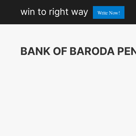
win
win to right way
Write Now!
to
right
way
BANK OF BARODA PE