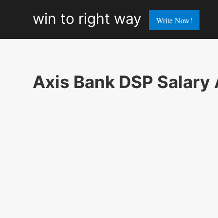
win
win to right way
Write Now!
to
right
way
Axis Bank DSP Salary