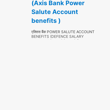
(Axis Bank Power
Salute Account
benefits )
एक्सिस बैंक POWER SALUTE ACCOUNT
BENEFITS (DEFENCE SALARY
PACKAGE) वेतन खाते के नाम से निःशुल्क DSP
वेतन खाते की सुविधा प्रदान करता है। एक्सिस बैंक के
पावर सैल्यूट अकाउंट (डीएसपी) वेतन खाते डिफेंस/
पैरामिलिट्री/पुलिस में कार्यरत वर्दीधारी कर्मियों के लिए
उपलब्ध है। एक्सिस बैंक के पावर सैल्यूट अकाउंट
(डीएसपी) वेतन खाते के लाभ (AXIS BANK
POWER
…