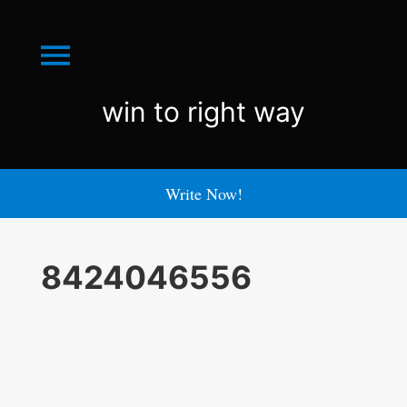
Menu
win
win to right way
to
right
Write Now!
way
8424046556