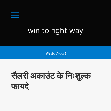
Menu
win
win to right way
to
right
Write Now!
way
सैलरी अकाउंट के निःशुल्क
फायदे